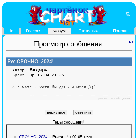
💻
Чат
Галерея
Форум
Статистика
Помощь
Просмотр сообщения
Re: СРОЧНО! 2024!
Вадяра
Автор:
Время: Ср.16.04 21:25
А в чате - хотя бы день и месяц)))
....... ........ ....... ....... ........ ....... ....... ........ .............. ........ ....... ....... ........
.............. ........ .......
Просмотр сообщения
Темы сообщений:
СРОЧНО! 2024!
-
Рыся
-
Чт.02.05
13:20