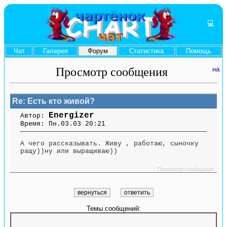
💻
Чат
Галерея
Форум
Статистика
Помощь
Просмотр сообщения
Re: Есть кто живой?
Energizer
Автор:
Время: Пн.03.03 20:21
А чего рассказывать. Живу , работаю, сыночку
ращу))ну или выращиваю))
....... ........ ....... ....... ........ ....... ....... ........ .............. ........ ....... ....... ........
.............. ........ .......
Просмотр сообщения
Темы сообщений: