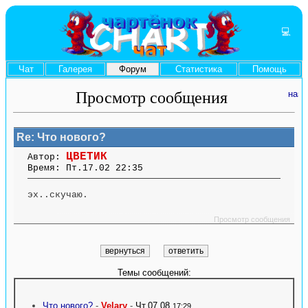
💻
Чат
Галерея
Форум
Статистика
Помощь
Просмотр сообщения
Re: Что нового?
ЦВЕТИК
Автор:
Время: Пт.17.02 22:35
эх..скучаю.
....... ........ ....... ....... ........ ....... ....... ........ .............. ........ ....... ....... ........
.............. ........ .......
Просмотр сообщения
Темы сообщений:
Что нового?
-
Velary
-
Чт.07.08
17:29