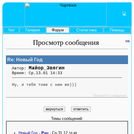
💻
Чат
Галерея
Форум
Статистика
Помощь
Просмотр сообщения
Re: Новый Год
Майор_Звягин
Автор:
Время: Ср.13.01 14:33
Ну, и тебя тоже с ним же)))
....... ........ ....... ....... ........ ....... ....... ........ .............. ........ ....... ....... ........
.............. ........ .......
Просмотр сообщения
Темы сообщений:
Новый Год
-
Pyu
-
Ср.31.12
16:48