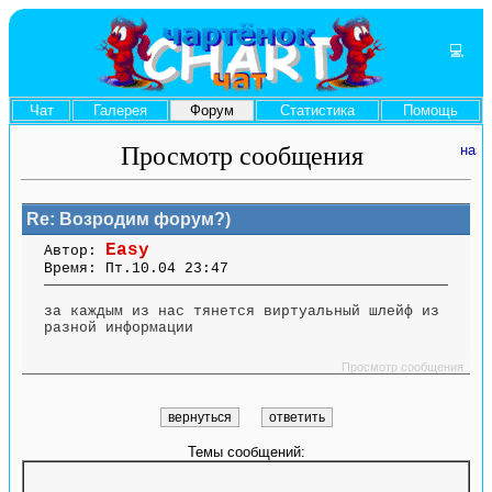
💻
Чат
Галерея
Форум
Статистика
Помощь
Просмотр сообщения
Re: Возродим форум?)
Easy
Автор:
Время: Пт.10.04 23:47
за каждым из нас тянется виртуальный шлейф из
разной информации
....... ........ ....... ....... ........ ....... ....... ........ .............. ........ ....... ....... ........
.............. ........ .......
Просмотр сообщения
Темы сообщений: