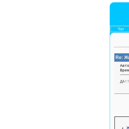
Чат
Re: 
Авт
Вре
ДА!
Ж