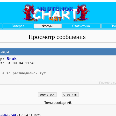
Галерея
Форум
Статистика
По
Просмотр сообщения
Жыды
Brok
ор:
мя: Вт.09.04 11:40
! а то расплодились тут
....... ........ ....... ....... ........ ....... ....... ........ .............. ........ ....... ....... ........ .............
Просмотр с
Темы сообщений:
ыды
-
Sid
-
Сб.24.11
10:25