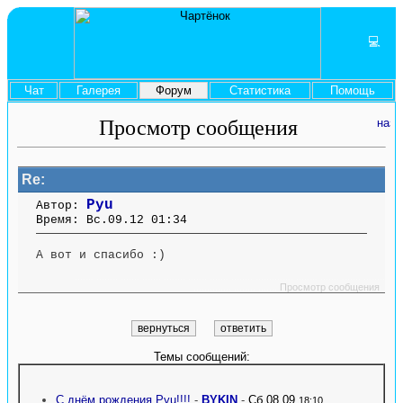
💻
Чат
Галерея
Форум
Статистика
Помощь
Просмотр сообщения
Re:
Pyu
Автор:
Время: Вс.09.12 01:34
А вот и спасибо :)
....... ........ ....... ....... ........ ....... ....... ........ .............. ........ ....... ....... ........
.............. ........ .......
Просмотр сообщения
Темы сообщений:
С днём рождения Pyu!!!!
-
BYKIN
-
Сб.08.09
18:10